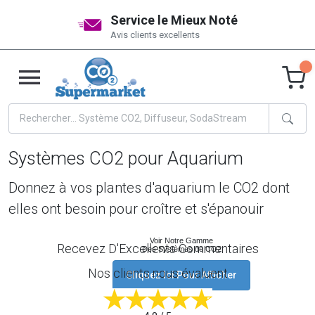
Service le Mieux Noté
Avis clients excellents
Systèmes CO2 pour Aquarium
Donnez à vos plantes d'aquarium le CO2 dont
elles ont besoin pour croître et s'épanouir
Voir Notre Gamme
Recevez D'Excellents Commentaires
Des Systèmes de CO2
Nos clients nous évaluent
Cliquez Ici Pour Afficher