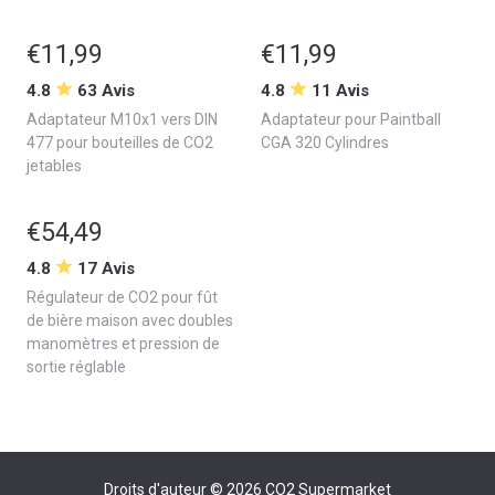
€11,99
€11,99
4.8
63 Avis
4.8
11 Avis
Adaptateur M10x1 vers DIN
Adaptateur pour Paintball
477 pour bouteilles de CO2
CGA 320 Cylindres
jetables
€54,49
4.8
17 Avis
Régulateur de CO2 pour fût
de bière maison avec doubles
manomètres et pression de
sortie réglable
Droits d'auteur © 2026
CO2 Supermarket