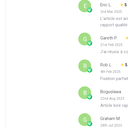
Eric L.
E
5
2nd Mar 2025
L'article est 
rapport qualité-
Gareth P.
G
21st Feb 2025
J'ai réussi à 
Rob L.
R
5
4th Feb 2025
Fixation parfai
Boguslawa .
B
22nd Aug 2023
Article livré 
Graham M.
G
28th Jul 2023