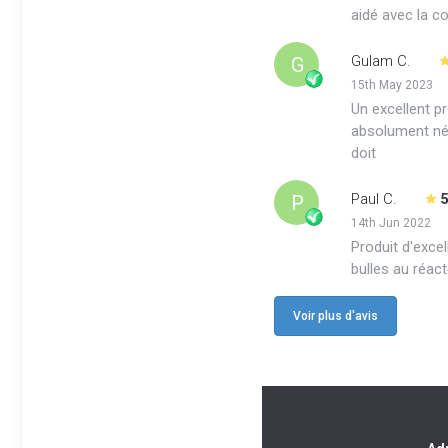
aidé avec la c
Gulam C.
G
15th May 2023
Un excellent pr
absolument néc
doit
Paul C.
P
14th Jun 2022
Produit d'exce
bulles au réact
Voir plus d'avis