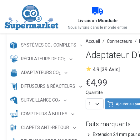
Livraison Mondiale
Nous livrons dans le monde entier
Accueil
Connecteurs
SYSTÈMES CO
COMPLETS
2
Adaptateur D'
RÉGULATEURS DE CO
2
4.9 [39 Avis]
ADAPTATEURS CO
2
€4,99
DIFFUSEURS & RÉACTEURS
Quantité
SURVEILLANCE CO
2
Ajouter au pa
COMPTEURS À BULLES
Faits marquants
CLAPETS ANTI-RETOUR
Extension 24 mm pour s