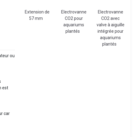
Extension de
Electrovanne
Electrovanne
57 mm
CO2 pour
CO2 avec
aquariums
valve à aiguille
plantés
intégrée pour
aquariums
plantés
ateur ou
s
n est
ur car