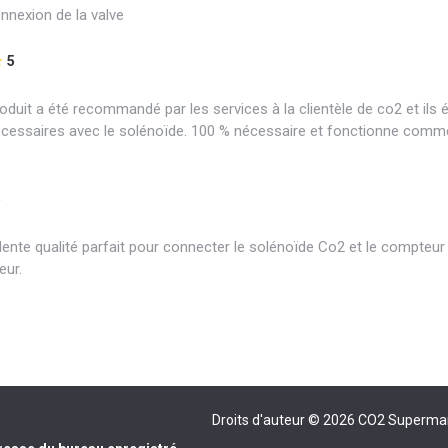
onnexion de la valve
5
oduit a été recommandé par les services à la clientèle de co2 et ils é
essaires avec le solénoïde. 100 % nécessaire et fonctionne comme
5
llente qualité parfait pour connecter le solénoïde Co2 et le compteur
eur.
Droits d'auteur © 2026
CO2 Superma