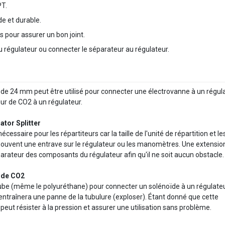
PT.
de et durable.
is pour assurer un bon joint.
u régulateur ou connecter le séparateur au régulateur.
de 24 mm peut être utilisé pour connecter une électrovanne à un régul
ur de CO2 à un régulateur.
ator Splitter
essaire pour les répartiteurs car la taille de l'unité de répartition et le
t souvent une entrave sur le régulateur ou les manomètres. Une extensio
parateur des composants du régulateur afin qu'il ne soit aucun obstacle.
e de CO2
un tube (même le polyuréthane) pour connecter un solénoïde à un régulate
entraînera une panne de la tubulure (exploser). Étant donné que cette
 peut résister à la pression et assurer une utilisation sans problème.