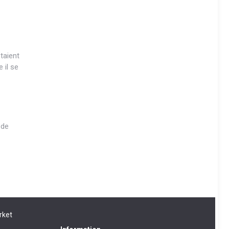
taient
 il se
 de
rket