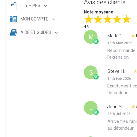
Avis des clients
LILY PIPES
Note moyenne
MON COMPTE
4.9
AIDE ET GUIDES
Mark C.
M
16th May 2026
Recommandé pa
l’extension
Steve H.
S
14th Feb 2026
Exactement ce 
détendeur
John S.
J
25th Jul 2025
Arrivé très ra
au détendeur