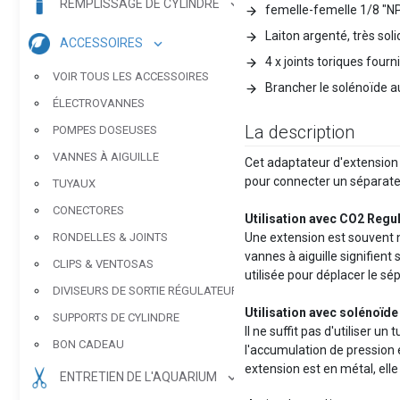
REMPLISSAGE DE CYLINDRE
femelle-femelle 1/8 "N
Laiton argenté, très soli
ACCESSOIRES
4 x joints toriques fourn
VOIR TOUS LES ACCESSOIRES
Brancher le solénoïde a
ÉLECTROVANNES
La description
POMPES DOSEUSES
VANNES À AIGUILLE
Cet adaptateur d'extension 
pour connecter un séparate
TUYAUX
CONECTORES
Utilisation avec CO2 Regul
RONDELLES & JOINTS
Une extension est souvent néc
vannes à aiguille signifien
CLIPS & VENTOSAS
utilisée pour déplacer le sé
DIVISEURS DE SORTIE RÉGULATEUR
Utilisation avec solénoïd
SUPPORTS DE CYLINDRE
Il ne suffit pas d'utiliser 
BON CADEAU
l'accumulation de pression 
extension est en métal, elle
ENTRETIEN DE L'AQUARIUM