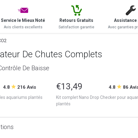
Service le Mieux Noté
Retours Gratuits
Assistance 
Avis clients excellents
Satisfaction garantie
Avec garanties p
 CO2
icateur De Chutes Complets
Contrôle De Baisse
€13,49
4.8
216 Avis
4.8
86 Avi
 les aquariums plantés
Kit complet Nano Drop Checker pour aqua
plantés
tions