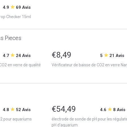
4.9
69 Avis
rop Checker 15ml
s Pieces
€8,49
4.7
24 Avis
5
21 Avis
 CO2 en verre de qualité
Vérificateur de baisse de CO2 en verre Na
H
€54,49
4.8
52 Avis
4.6
8 Avis
2 pour aquariums
électrode de sonde de pH pour les régulat
pH d'aquarium