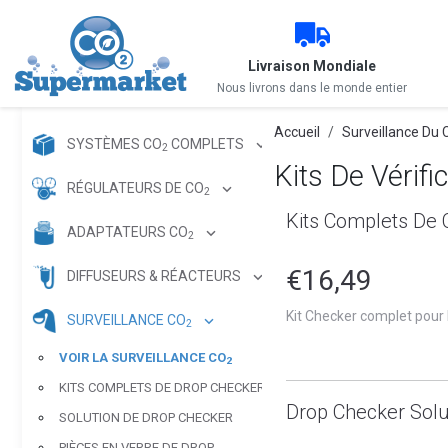
Livraison Mondiale
Nous livrons dans le monde entier
Accueil
Surveillance Du
SYSTÈMES CO
COMPLETS
2
Kits De Vérif
RÉGULATEURS DE CO
2
Kits Complets De 
ADAPTATEURS CO
2
€16,49
DIFFUSEURS & RÉACTEURS
Kit Checker complet pour
SURVEILLANCE CO
2
VOIR LA SURVEILLANCE CO
2
KITS COMPLETS DE DROP CHECKER
Drop Checker Solu
SOLUTION DE DROP CHECKER
PIÈCES EN VERRE DE DROP