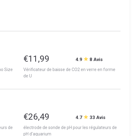
€11,99
4.9
8 Avis
no Size
Vérificateur de baisse de CO2 en verre en forme
de U
€26,49
4.7
33 Avis
eurs de
électrode de sonde de pH pour les régulateurs de
pH d'aquarium