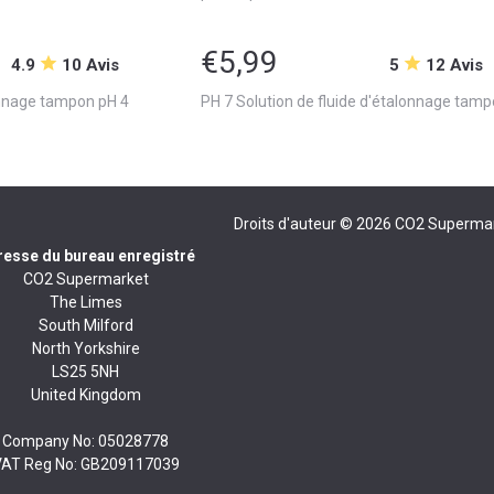
€5,99
4.9
10 Avis
5
12 Avis
lonnage tampon pH 4
PH 7 Solution de fluide d'étalonnage tam
Droits d'auteur © 2026
CO2 Superma
esse du bureau enregistré
CO2 Supermarket
The Limes
South Milford
North Yorkshire
LS25 5NH
United Kingdom
Company No: 05028778
VAT Reg No: GB209117039